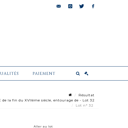
bids@pescheteau-
instagram
twitter
facebook
badin.com
UALITÉS
PAIEMENT
Résultat
 la fin du XVIIème siècle, entourage de - Lot 32
Lot n° 32
Aller au lot