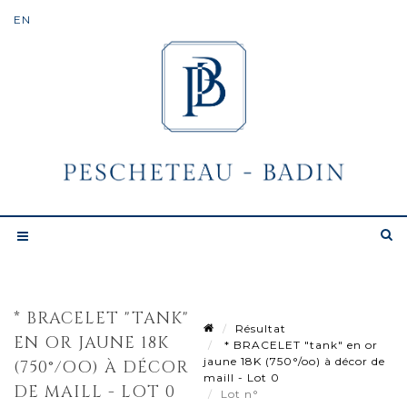
* BRACELET "TANK"
Résultat
EN OR JAUNE 18K
* BRACELET "tank" en or
jaune 18K (750°/oo) à décor de
(750°/OO) À DÉCOR
maill - Lot 0
DE MAILL - LOT 0
Lot n°