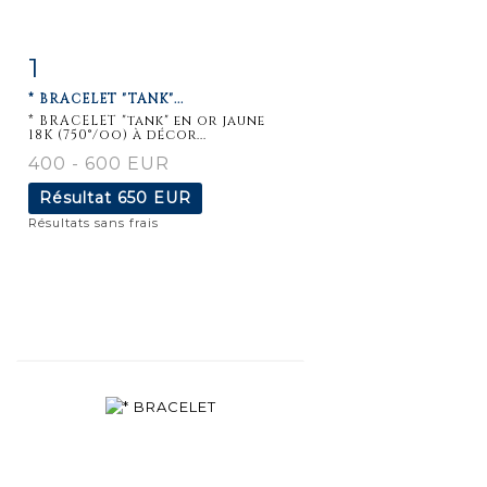
1
Fiche
Zoom
* BRACELET "TANK"...
détaillée
* BRACELET "tank" en or jaune
18K (750°/oo) à décor...
400 - 600 EUR
Résultat
650 EUR
Résultats sans frais