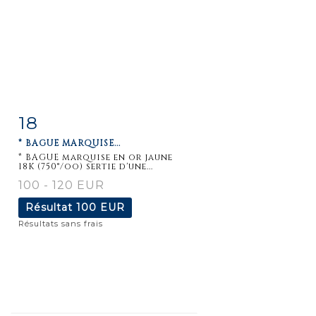
18
Fiche
Zoom
* BAGUE MARQUISE...
détaillée
* BAGUE marquise en or jaune
18K (750°/oo) sertie d'une...
100 - 120 EUR
Résultat
100 EUR
Résultats sans frais