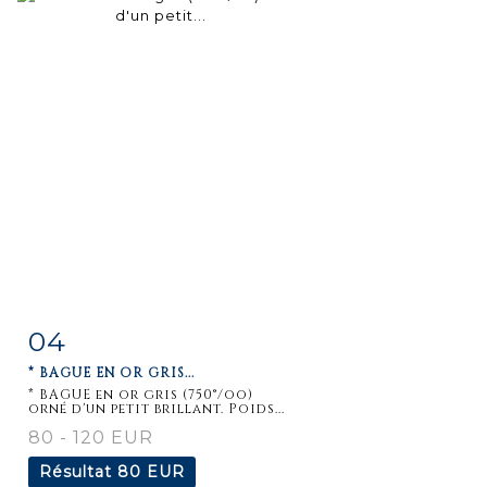
04
Fiche
Zoom
* BAGUE EN OR GRIS...
détaillée
* BAGUE en or gris (750°/oo)
orné d'un petit brillant. Poids...
80 - 120 EUR
Résultat
80 EUR