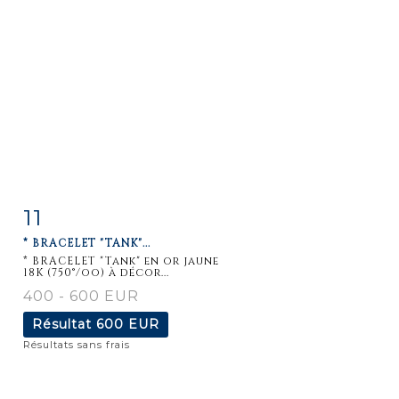
11
Fiche
Zoom
* BRACELET "TANK"...
détaillée
* BRACELET "Tank" en or jaune
18K (750°/oo) à décor...
400 - 600 EUR
Résultat
600 EUR
Résultats sans frais