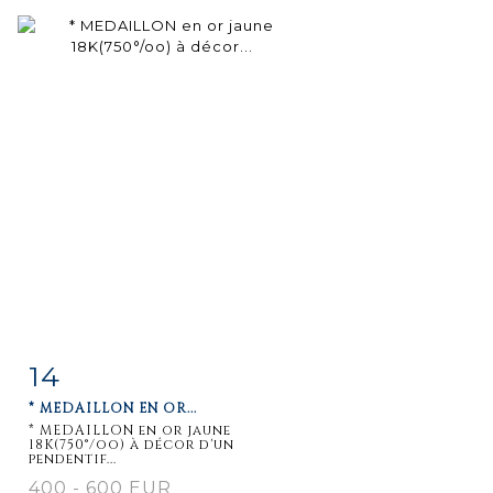
14
Fiche
Zoom
* MEDAILLON EN OR...
détaillée
* MEDAILLON en or jaune
18K(750°/oo) à décor d'un
pendentif...
400 - 600 EUR