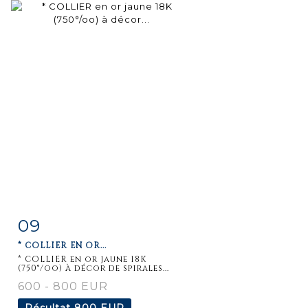
09
Fiche
Zoom
* COLLIER EN OR...
détaillée
* COLLIER en or jaune 18K
(750°/oo) à décor de spirales...
600 - 800 EUR
Résultat
800 EUR