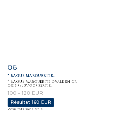
06
Fiche
Zoom
* BAGUE MARGUERITE...
détaillée
* BAGUE marguerite ovale en or
gris (750°/oo) sertie...
100 - 120 EUR
Résultat
160 EUR
Résultats sans frais