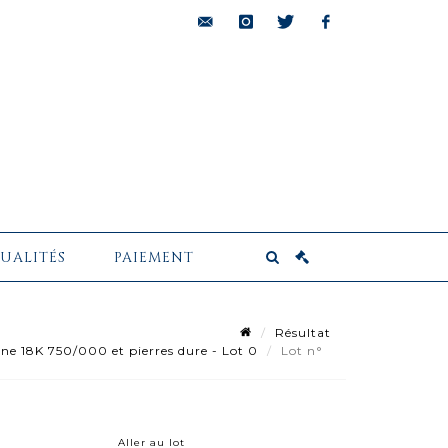
bids@pescheteau-
instagram
twitter
facebook
badin.com
UALITÉS
PAIEMENT
Résultat
ne 18K 750/000 et pierres dure - Lot 0
Lot n°
Aller au lot