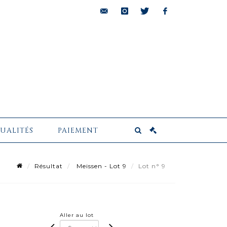
bids@pescheteau-
instagram
twitter
facebook
badin.com
UALITÉS
PAIEMENT
Résultat
Meissen - Lot 9
Lot n° 9
Aller au lot