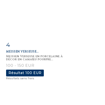
4
Fiche
Zoom
MEISSEN VERSEUSE...
détaillée
Meissen Verseuse en porcelaine à
décor en camaïeu pourpre...
100 - 150 EUR
Résultat
100 EUR
Résultats sans frais