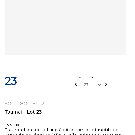
23
Aller au lot
500 - 800 EUR
Tournai - Lot 23
Tournai
Plat rond en porcelaine à côtes torses et motifs de
vannerie en léger relief sur l'aile, décor polychrome