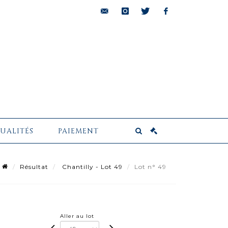
bids@pescheteau-
instagram
twitter
facebook
badin.com
UALITÉS
PAIEMENT
Résultat
Chantilly - Lot 49
Lot n° 49
Aller au lot