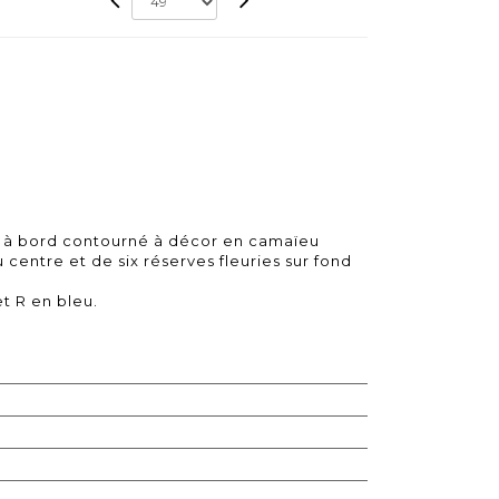
e à bord contourné à décor en camaïeu
 centre et de six réserves fleuries sur fond
t R en bleu.