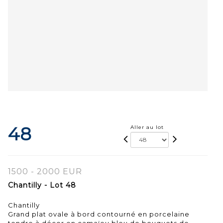
48
Aller au lot
1500 - 2000 EUR
Chantilly - Lot 48
Chantilly
Grand plat ovale à bord contourné en porcelaine
tendre à décor en camaïeu bleu de bouquets de