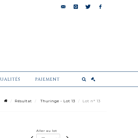
bids@pescheteau-
instagram
twitter
facebook
badin.com
UALITÉS
PAIEMENT
Résultat
Thuringe - Lot 13
Lot n° 13
Aller au lot