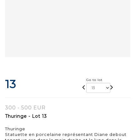
13
Go to lot
300 - 500 EUR
Thuringe - Lot 13
Thuringe
Statuette en porcelaine représentant Diane debout
tenant un arc dans la main droite et la lune dans la