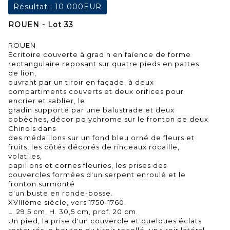
Résultat :
10 000EUR
ROUEN - Lot 33
ROUEN
Ecritoire couverte à gradin en faïence de forme
rectangulaire reposant sur quatre pieds en pattes
de lion,
ouvrant par un tiroir en façade, à deux
compartiments couverts et deux orifices pour
encrier et sablier, le
gradin supporté par une balustrade et deux
bobèches, décor polychrome sur le fronton de deux
Chinois dans
des médaillons sur un fond bleu orné de fleurs et
fruits, les côtés décorés de rinceaux rocaille,
volatiles,
papillons et cornes fleuries, les prises des
couvercles formées d'un serpent enroulé et le
fronton surmonté
d'un buste en ronde-bosse.
XVIIIème siècle, vers 1750-1760.
L. 29,5 cm, H. 30,5 cm, prof. 20 cm.
Un pied, la prise d'un couvercle et quelques éclats
restaurés,le bouton du tiroir recollé, un tiroir latéral