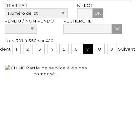
TRIER PAR
N° LOT
OK
VENDU / NON VENDU
RECHERCHE
Lots 301 à 350 sur 410
dent
1
2
3
4
5
6
7
8
9
Suivant