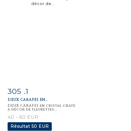
305 .1
Fiche
Zoom
DEUX CARAFES EN...
détaillée
DEUX CARAFES en cristal gravé
à décor de fleurettes....
40 - 60 EUR
Résultat
50 EUR