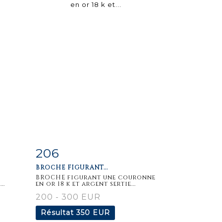
206
m
Fiche
Zoom
BROCHE FIGURANT...
détaillée
BROCHE figurant une couronne
..
en or 18 k et argent sertie...
200 - 300 EUR
Résultat
350 EUR