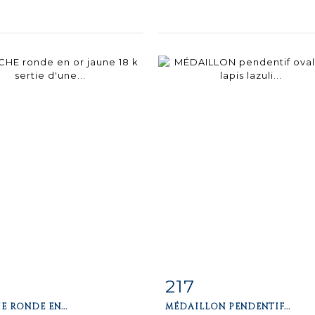
217
iche
Zoom
Fiche
Zoo
 RONDE EN...
MÉDAILLON PENDENTIF...
aillée
détaillée