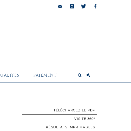
bids@pescheteau-
instagram
twitter
facebook
badin.com
UALITÉS
PAIEMENT
TÉLÉCHARGEZ LE PDF
VISITE 360°
RÉSULTATS IMPRIMABLES