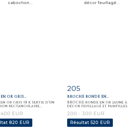
205
iche
Zoom
Fiche
Zoo
EN OR GRIS...
BROCHE RONDE EN...
aillée
détaillée
en or gris 18 k sertie d'un
BROCHE ronde en or jaune à
on rectangulaire...
décor feuillagé et pampilles,.
- 400 EUR
200 - 300 EUR
ltat
820 EUR
Résultat
520 EUR