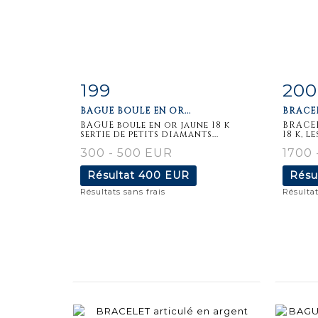
199
200
Fiche
Zoom
F
BAGUE BOULE EN OR...
BRACEL
détaillée
dét
BAGUE boule en or jaune 18 k
BRACEL
sertie de petits diamants...
18 k, l
300 - 500 EUR
1700 
Résultat
400 EUR
Résu
Résultats sans frais
Résultat