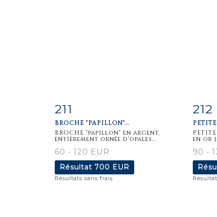
211
212
Fiche
Zoom
F
BROCHE "PAPILLON"...
PETITE
détaillée
dét
BROCHE "papillon" en argent,
PETITE
entièrement ornée d'opales...
en or j
60 - 120 EUR
90 - 
Résultat
700 EUR
Résu
Résultats sans frais
Résultat