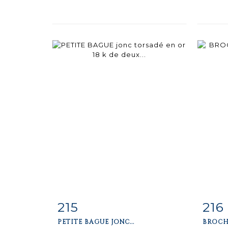
215
216
Fiche
Zoom
F
PETITE BAGUE JONC...
BROCHE
détaillée
dét