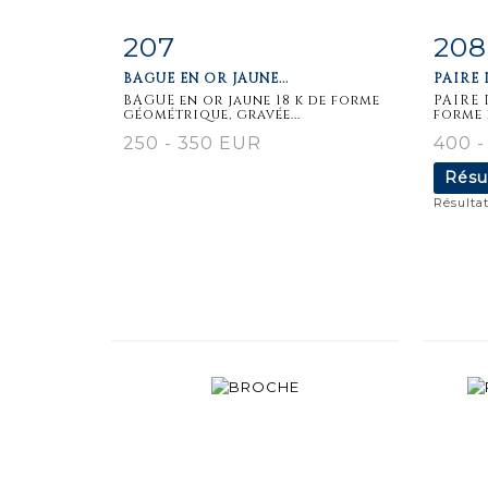
207
208
Fiche
Zoom
F
BAGUE EN OR JAUNE...
PAIRE 
détaillée
dét
BAGUE en or jaune 18 k de forme
PAIRE 
géométrique, gravée...
forme 
250 - 350 EUR
400 -
Résu
Résultat