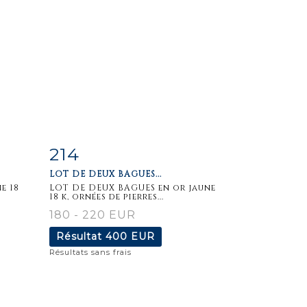
214
m
Fiche
Zoom
LOT DE DEUX BAGUES...
détaillée
e 18
LOT DE DEUX BAGUES en or jaune
18 k, ornées de pierres...
180 - 220 EUR
Résultat
400 EUR
Résultats sans frais