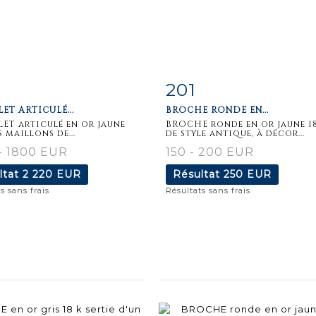
201
iche
Zoom
Fiche
Zoo
ET ARTICULÉ...
BROCHE RONDE EN...
aillée
détaillée
ET articulé en or jaune
BROCHE ronde en or jaune 18
es maillons de...
de style antique, à décor...
- 1800 EUR
150 - 200 EUR
ltat
2 220 EUR
Résultat
250 EUR
s sans frais
Résultats sans frais