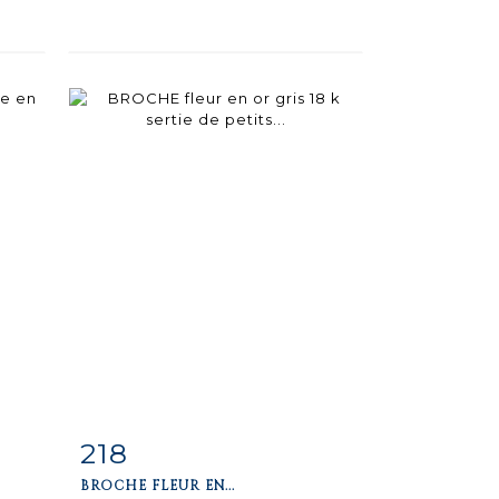
218
m
Fiche
Zoom
BROCHE FLEUR EN...
détaillée