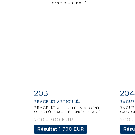
203
204
Fiche
Zoom
F
BRACELET ARTICULÉ...
BAGUE 
détaillée
dét
BRACELET articulé en argent
BAGUE 
orné d'un motif représentant...
caboch
200 - 300 EUR
200 
Résultat
1 700 EUR
Résu