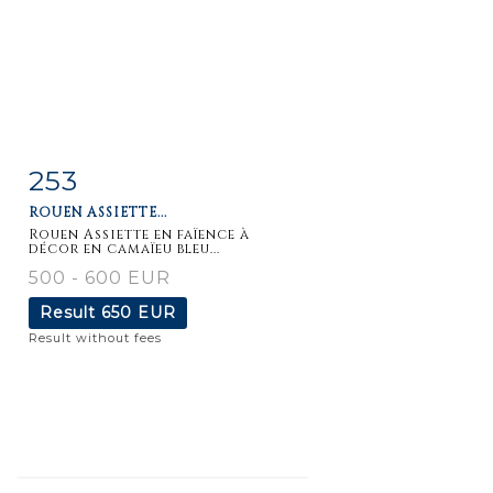
253
Item detail
Zoom
ROUEN ASSIETTE...
Rouen Assiette en faïence à
décor en camaïeu bleu...
500 - 600 EUR
Result
650 EUR
Result without fees