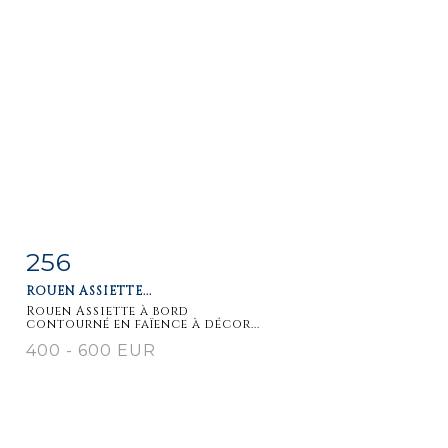
256
Item detail
Zoom
ROUEN ASSIETTE...
Rouen Assiette à bord
contourné en faïence à décor...
400 - 600 EUR