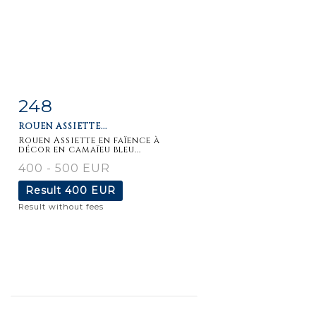
248
Item detail
Zoom
ROUEN ASSIETTE...
Rouen Assiette en faïence à
décor en camaïeu bleu...
400 - 500 EUR
Result
400 EUR
Result without fees