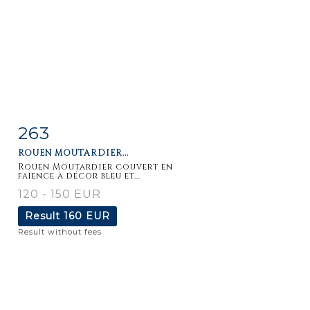
263
Item detail
Zoom
ROUEN MOUTARDIER...
Rouen Moutardier couvert en
faïence à décor bleu et...
120 - 150 EUR
Result
160 EUR
Result without fees