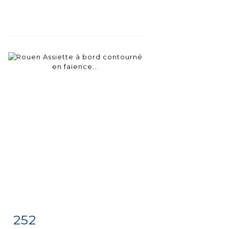
252
Item detail
Zoom