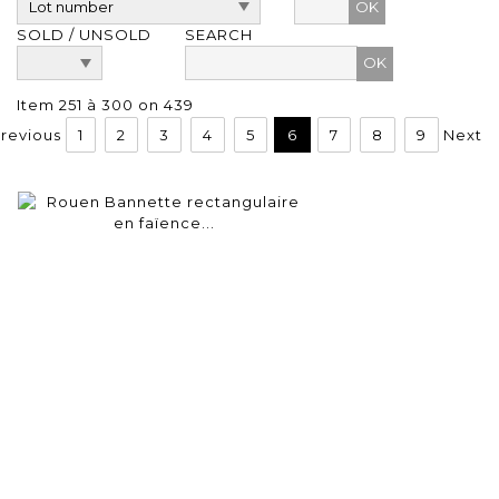
OK
SOLD / UNSOLD
SEARCH
Item 251 à 300 on 439
revious
1
2
3
4
5
6
7
8
9
Next