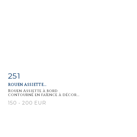
251
Item detail
Zoom
ROUEN ASSIETTE...
Rouen Assiette à bord
contourné en faïence à décor...
150 - 200 EUR