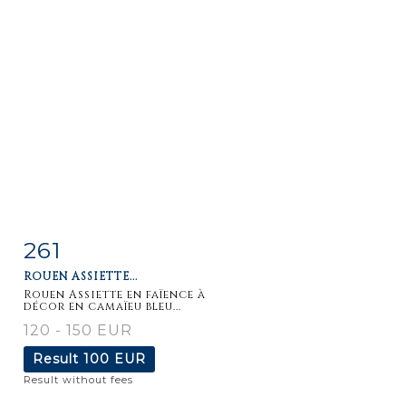
261
Item detail
Zoom
ROUEN ASSIETTE...
Rouen Assiette en faïence à
décor en camaïeu bleu...
120 - 150 EUR
Result
100 EUR
Result without fees