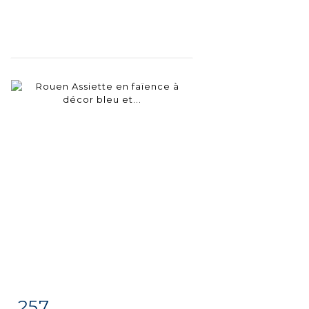
257
Item detail
Zoom