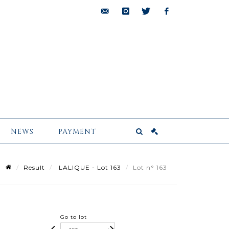
bids@pescheteau-
instagram
twitter
facebook
badin.com
NEWS
PAYMENT
Result
LALIQUE - Lot 163
Lot n° 163
Go to lot