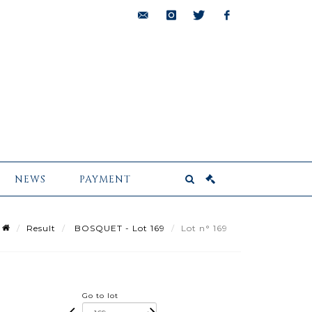
bids@pescheteau-
instagram
twitter
facebook
badin.com
NEWS
PAYMENT
Result
BOSQUET - Lot 169
Lot n° 169
Go to lot