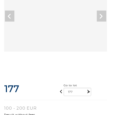
177
Go to lot
100 - 200 EUR
Result without fees