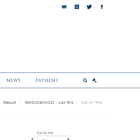
bids@pescheteau-
instagram
twitter
facebook
badin.com
NEWS
PAYMENT
Result
WEDGWOOD - Lot 194
Lot n° 194
Go to lot