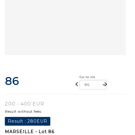
86
Go to lot
200 - 400 EUR
Result without fees
Result :
280EUR
MARSEILLE - Lot 86