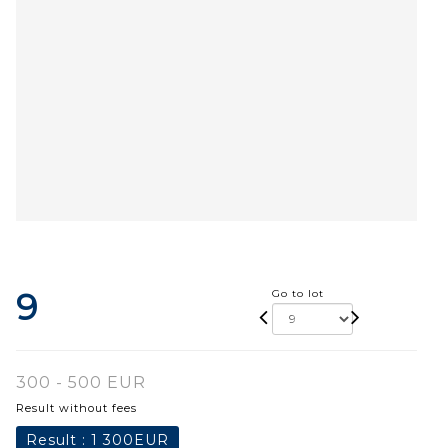
9
Go to lot
300 - 500 EUR
Result without fees
Result :
1 300EUR