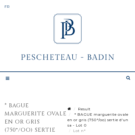
* BAGUE
Result
MARGUERITE OVALE
* BAGUE marguerite ovale
en or gris (750°/oo) sertie d'un
EN OR GRIS
sa - Lot 0
(750°/OO) SERTIE
Lot n°