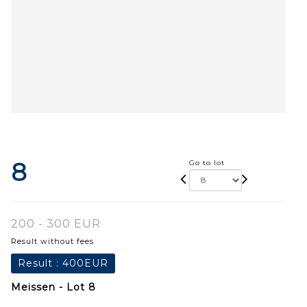
8
Go to lot
200 - 300 EUR
Result without fees
Result :
400EUR
Meissen - Lot 8