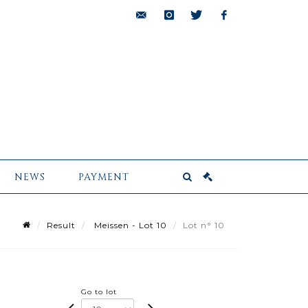
bids@pescheteau-
instagram
twitter
facebook
badin.com
NEWS
PAYMENT
Result
Meissen - Lot 10
Lot n° 10
Go to lot