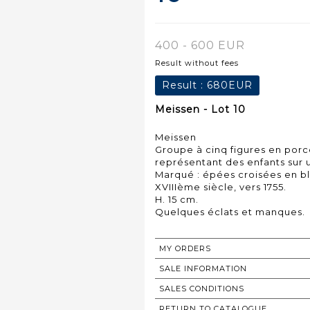
400 - 600 EUR
Result without fees
Result :
680EUR
Meissen - Lot 10
Meissen
Groupe à cinq figures en porce
représentant des enfants sur 
Marqué : épées croisées en bl
XVIIIème siècle, vers 1755.
H. 15 cm.
MY ORDERS
SALE INFORMATION
SALES CONDITIONS
RETURN TO CATALOGUE