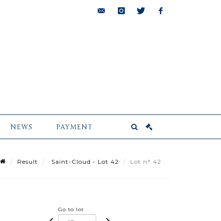
bids@pescheteau-
instagram
twitter
facebook
badin.com
NEWS
PAYMENT
Result
Saint-Cloud - Lot 42
Lot n° 42
Go to lot