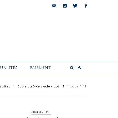
bids@pescheteau-
instagram
twitter
facebook
badin.com
UALITÉS
PAIEMENT
sultat
École du XXe siècle - Lot 41
Lot n° 41
Aller au lot