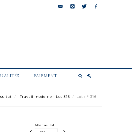
bids@pescheteau-
instagram
twitter
facebook
badin.com
UALITÉS
PAIEMENT
sultat
Travail moderne - Lot 316
Lot n° 316
Aller au lot