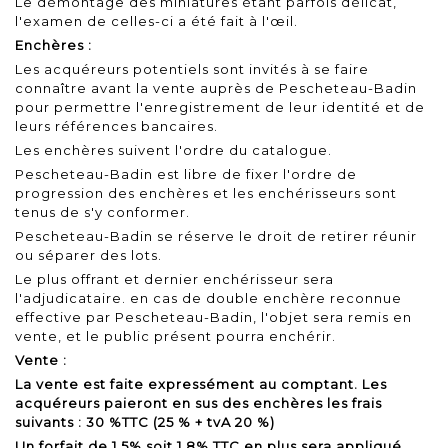
Le démontage des miniatures étant parfois délicat,
l'examen de celles-ci a été fait à l'œil.
Enchères :
Les acquéreurs potentiels sont invités à se faire
connaître avant la vente auprès de Pescheteau-Badin
pour permettre l'enregistrement de leur identité et de
leurs références bancaires.
Les enchères suivent l'ordre du catalogue.
Pescheteau-Badin est libre de fixer l'ordre de
progression des enchères et les enchérisseurs sont
tenus de s'y conformer.
Pescheteau-Badin se réserve le droit de retirer réunir
ou séparer des lots.
Le plus offrant et dernier enchérisseur sera
l'adjudicataire. en cas de double enchère reconnue
effective par Pescheteau-Badin, l'objet sera remis en
vente, et le public présent pourra enchérir.
Vente :
La vente est faite expressément au comptant. Les
acquéreurs paieront en sus des enchères les frais
suivants : 30 %TTC (25 % + tvA 20 %)
Un forfait de 1,5% soit 1,8% TTC en plus sera appliqué