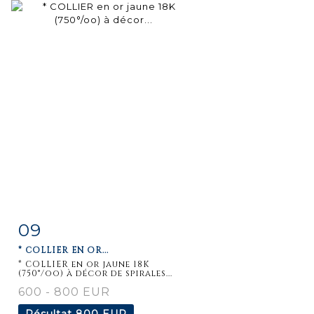
09
Fiche
Zoom
* COLLIER EN OR...
détaillée
* COLLIER en or jaune 18K
(750°/oo) à décor de spirales...
600 - 800 EUR
Résultat
800 EUR