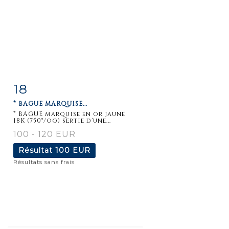
18
Fiche
Zoom
* BAGUE MARQUISE...
détaillée
* BAGUE marquise en or jaune
18K (750°/oo) sertie d'une...
100 - 120 EUR
Résultat
100 EUR
Résultats sans frais