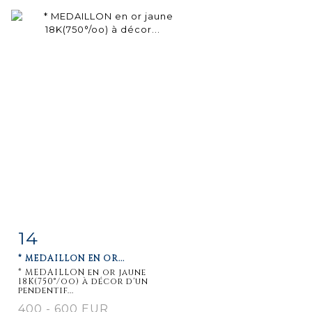
14
Fiche
Zoom
* MEDAILLON EN OR...
détaillée
* MEDAILLON en or jaune
18K(750°/oo) à décor d'un
pendentif...
400 - 600 EUR