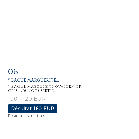
06
Fiche
Zoom
* BAGUE MARGUERITE...
détaillée
* BAGUE marguerite ovale en or
gris (750°/oo) sertie...
100 - 120 EUR
Résultat
160 EUR
Résultats sans frais