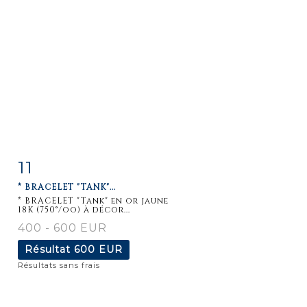
11
Fiche
Zoom
* BRACELET "TANK"...
détaillée
* BRACELET "Tank" en or jaune
18K (750°/oo) à décor...
400 - 600 EUR
Résultat
600 EUR
Résultats sans frais