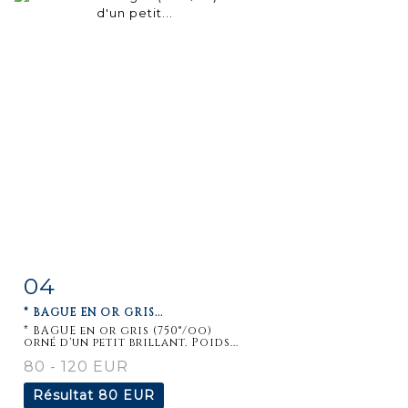
04
Fiche
Zoom
* BAGUE EN OR GRIS...
détaillée
* BAGUE en or gris (750°/oo)
orné d'un petit brillant. Poids...
80 - 120 EUR
Résultat
80 EUR