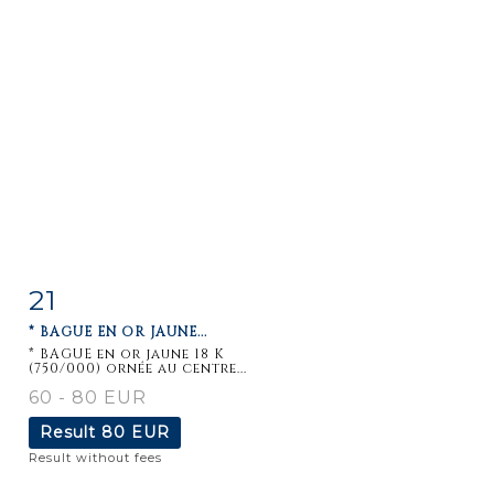
21
Item detail
Zoom
* BAGUE EN OR JAUNE...
* BAGUE en or jaune 18 K
(750/000) ornée au centre...
60 - 80 EUR
Result
80 EUR
Result without fees