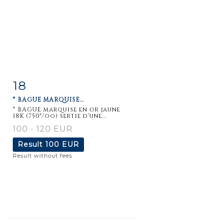
18
Item detail
Zoom
* BAGUE MARQUISE...
* BAGUE marquise en or jaune
18K (750°/oo) sertie d'une...
100 - 120 EUR
Result
100 EUR
Result without fees