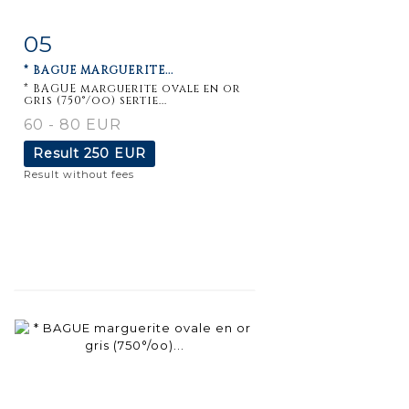
05
Item detail
Zoom
* BAGUE MARGUERITE...
* BAGUE marguerite ovale en or
gris (750°/oo) sertie...
60 - 80 EUR
Result
250 EUR
Result without fees