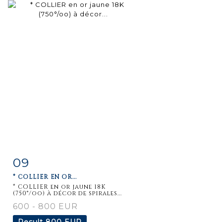
09
Item detail
Zoom
* COLLIER EN OR...
* COLLIER en or jaune 18K
(750°/oo) à décor de spirales...
600 - 800 EUR
Result
800 EUR