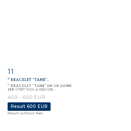
11
Item detail
Zoom
* BRACELET "TANK"...
* BRACELET "Tank" en or jaune
18K (750°/oo) à décor...
400 - 600 EUR
Result
600 EUR
Result without fees