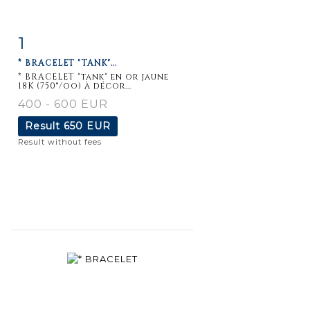
1
Item detail
Zoom
* BRACELET "TANK"...
* BRACELET "tank" en or jaune
18K (750°/oo) à décor...
400 - 600 EUR
Result
650 EUR
Result without fees