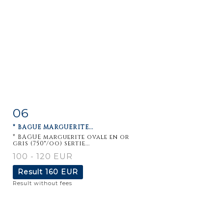
06
Item detail
Zoom
* BAGUE MARGUERITE...
* BAGUE marguerite ovale en or
gris (750°/oo) sertie...
100 - 120 EUR
Result
160 EUR
Result without fees