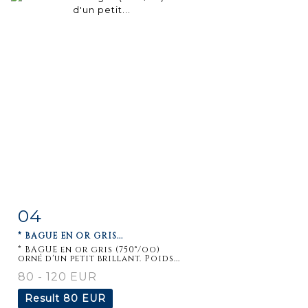
04
Item detail
Zoom
* BAGUE EN OR GRIS...
* BAGUE en or gris (750°/oo)
orné d'un petit brillant. Poids...
80 - 120 EUR
Result
80 EUR