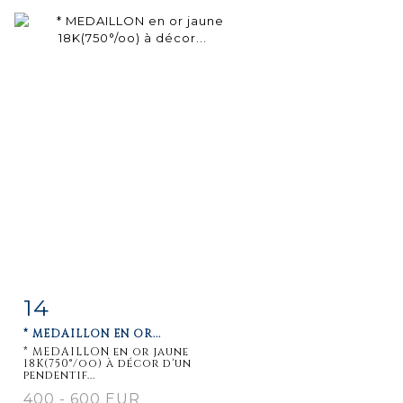
14
Item detail
Zoom
* MEDAILLON EN OR...
* MEDAILLON en or jaune
18K(750°/oo) à décor d'un
pendentif...
400 - 600 EUR