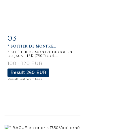
03
Item detail
Zoom
* BOITIER DE MONTRE...
* BOITIER de montre de col en
or jaune 18K (750°°/oo),...
100 - 120 EUR
Result
260 EUR
Result without fees