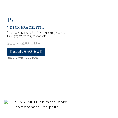
15
Item detail
Zoom
* DEUX BRACELETS...
* DEUX BRACELETS en or jaune
18K (750°/oo), chaîne...
500 - 600 EUR
Result
640 EUR
Result without fees