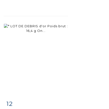
12
Item detail
Zoom