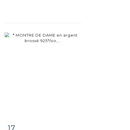
17
Item detail
Zoom