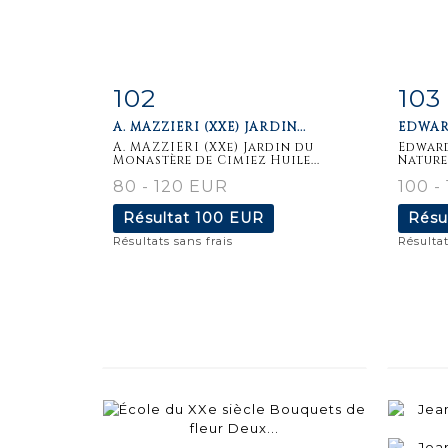
102
103
Fiche
Zoom
F
A. MAZZIERI (XXE) JARDIN...
EDWAR
détaillée
dét
A. MAZZIERI (XXe) Jardin du
Edward
Monastère de Cimiez Huile...
Nature
80 - 120 EUR
100 -
Résultat
100 EUR
Résu
Résultats sans frais
Résultat