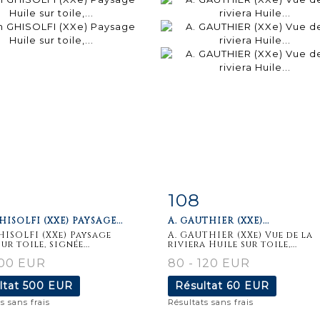
108
iche
Zoom
Fiche
Zoo
HISOLFI (XXE) PAYSAGE...
A. GAUTHIER (XXE)...
aillée
détaillée
HISOLFI (XXe) Paysage
A. GAUTHIER (XXe) Vue de la
ur toile, signée...
riviera Huile sur toile,...
100 EUR
80 - 120 EUR
ltat
500 EUR
Résultat
60 EUR
s sans frais
Résultats sans frais