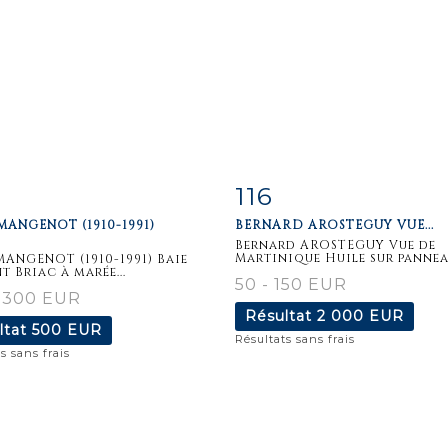
116
iche
Zoom
Fiche
Zoo
MANGENOT (1910-1991)
BERNARD AROSTEGUY VUE...
aillée
détaillée
Bernard AROSTEGUY Vue de
Martinique Huile sur panneau,
MANGENOT (1910-1991) Baie
t Briac à marée...
50 - 150 EUR
- 300 EUR
Résultat
2 000 EUR
ltat
500 EUR
Résultats sans frais
s sans frais