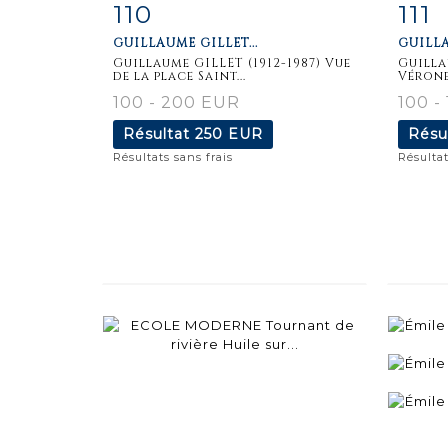
110
111
Fiche
Zoom
F
GUILLAUME GILLET...
GUILLA
détaillée
dét
Guillaume GILLET (1912-1987) Vue
Guilla
de la place Saint...
Vérone,
100 - 200 EUR
100 -
Résultat
250 EUR
Résu
Résultats sans frais
Résultat