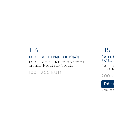
114
115
Fiche
Zoom
F
ECOLE MODERNE TOURNANT...
ÉMILE 
détaillée
dét
BAIE...
ECOLE MODERNE Tournant de
rivière Huile sur toile,...
Émile 
de Sain
100 - 200 EUR
200 
Résu
Résultat