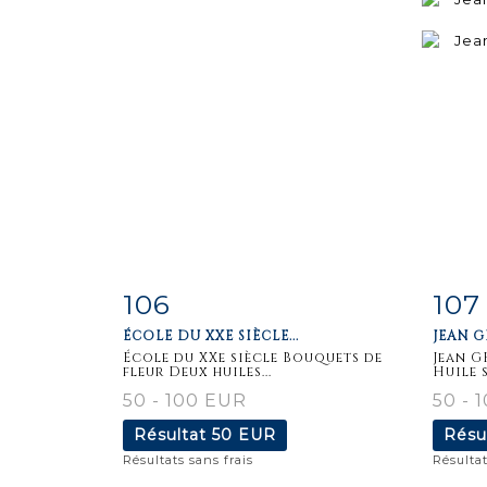
106
107
Fiche
Zoom
F
ÉCOLE DU XXE SIÈCLE...
JEAN G
détaillée
dét
École du XXe siècle Bouquets de
Jean G
fleur Deux huiles...
Huile s
50 - 100 EUR
50 - 
Résultat
50 EUR
Résu
Résultats sans frais
Résultat