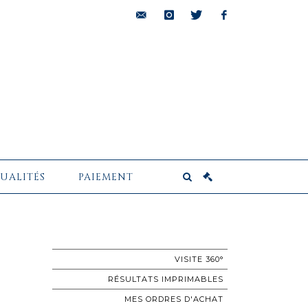
bids@pescheteau-
instagram
twitter
facebook
badin.com
UALITÉS
PAIEMENT
VISITE 360°
RÉSULTATS IMPRIMABLES
MES ORDRES D'ACHAT