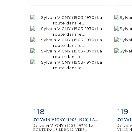
118
119
Fiche
Zoom
F
SYLVAIN VIGNY (1903-1970) LA...
SYLVAI
détaillée
dét
Sylvain VIGNY (1903-1970) La
Sylvai
route dans le bois, vers...
ville H