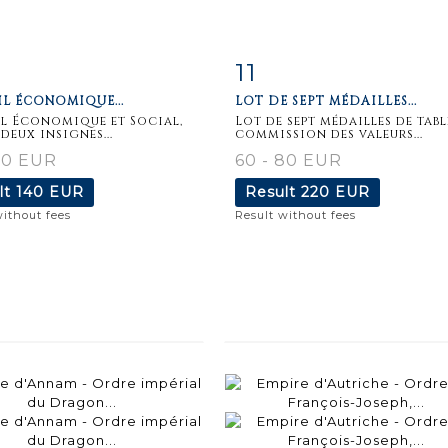
11
m detail
Zoom
Item detail
Zoo
L ÉCONOMIQUE...
LOT DE SEPT MÉDAILLES...
l Économique et Social,
Lot de sept médailles de table
deux insignes...
commission des valeurs...
80 EUR
60 - 80 EUR
lt
140 EUR
Result
220 EUR
without fees
Result without fees