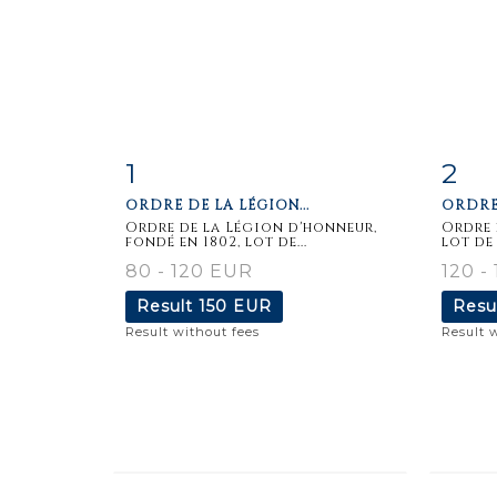
1
2
Item detail
Zoom
Ite
ORDRE DE LA LÉGION...
ORDRE 
Ordre de la Légion d'honneur,
Ordre 
fondé en 1802, lot de...
lot de 
80 - 120 EUR
120 -
Result
150 EUR
Resu
Result without fees
Result 