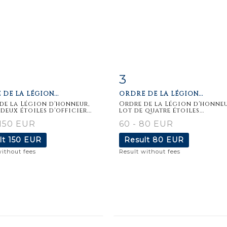
3
m detail
Zoom
Item detail
Zoo
DE LA LÉGION...
ORDRE DE LA LÉGION...
de la Légion d'honneur,
Ordre de la Légion d'honneu
deux étoiles d'officier...
lot de quatre étoiles...
 150 EUR
60 - 80 EUR
lt
150 EUR
Result
80 EUR
without fees
Result without fees