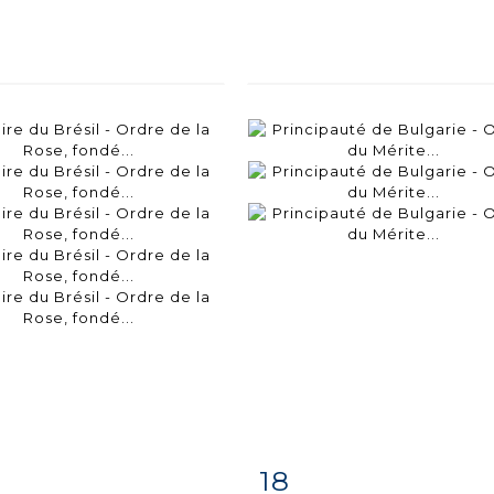
18
m detail
Zoom
Item detail
Zoo