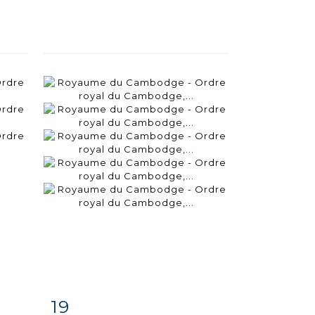
19
m
Item detail
Zoom