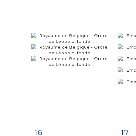
16
17
Item detail
Zoom
Ite