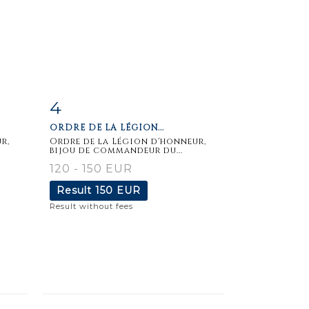
4
m
Item detail
Zoom
ORDRE DE LA LÉGION...
r,
Ordre de la Légion d'honneur,
bijou de commandeur du...
120 - 150 EUR
Result
150 EUR
Result without fees