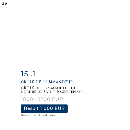
15 .1
m
Item detail
Zoom
CROIX DE COMMANDEUR...
CROIX de commandeur de
l'ordre de Saint-Joseph en or,...
1000 - 1200 EUR
Result
1 000 EUR
Result without fees