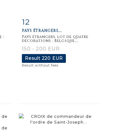
12
m
Item detail
Zoom
PAYS ÉTRANGERS,...
 :
Pays étrangers, lot de quatre
décorations : Belgique,...
150 - 200 EUR
Result
220 EUR
Result without fees