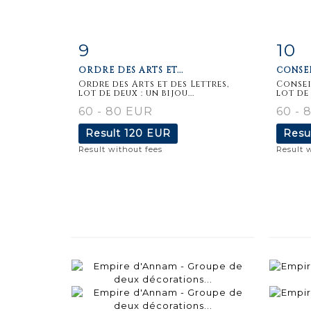
9
10
Item detail
Zoom
Ite
ORDRE DES ARTS ET...
CONSEI
Ordre des Arts et des Lettres,
Consei
lot de deux : un bijou...
lot de 
60 - 80 EUR
60 - 
Result
120 EUR
Resu
Result without fees
Result 