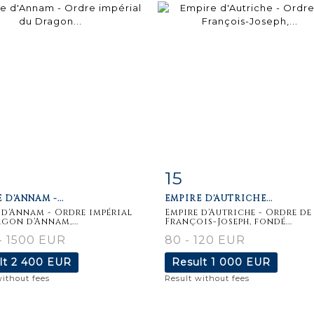
15
m detail
Zoom
Item detail
Zoo
 D'ANNAM -...
EMPIRE D'AUTRICHE...
 d'Annam - Ordre impérial
Empire d'Autriche - Ordre de
gon d'Annam,...
François-Joseph, fondé...
- 1500 EUR
80 - 120 EUR
lt
2 400 EUR
Result
1 000 EUR
without fees
Result without fees