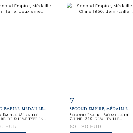
7
m detail
Zoom
Item detail
Zoo
 EMPIRE, MÉDAILLE...
SECOND EMPIRE, MÉDAILLE...
 Empire, Médaille
Second Empire, Médaille de
re, deuxième type en...
Chine 1860, demi-taille...
80 EUR
60 - 80 EUR