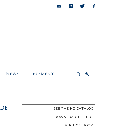
bids@pescheteau-
instagram
twitter
facebook
badin.com
NEWS
PAYMENT
 DE
SEE THE HD CATALOG
DOWNLOAD THE PDF
AUCTION ROOM