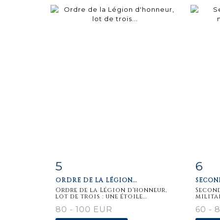
5
6
Item detail
Zoom
Ite
ORDRE DE LA LÉGION...
SECOND
Ordre de la Légion d'honneur,
Second
lot de trois : une étoile...
militai
80 - 100 EUR
60 - 