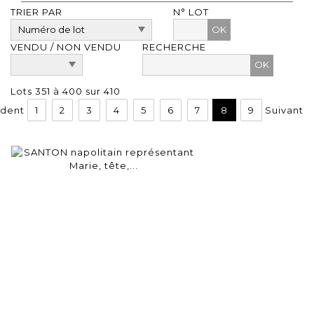
TRIER PAR
N° LOT
OK
VENDU / NON VENDU
RECHERCHE
Lots 351 à 400 sur 410
dent
1
2
3
4
5
6
7
8
9
Suivant