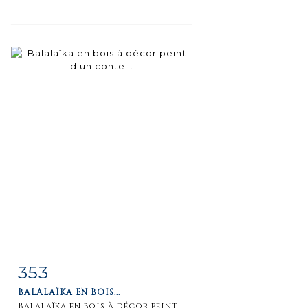
353
Fiche
Zoom
BALALAÏKA EN BOIS...
détaillée
Balalaïka en bois à décor peint