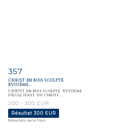
357
Fiche
Zoom
CHRIST EN BUIS SCULPTÉ.
détaillée
XVIIIÈME...
CHRIST en buis sculpté. XVIIIème
siècle Haut. du christ...
200 - 300 EUR
Résultat
300 EUR
Résultats sans frais