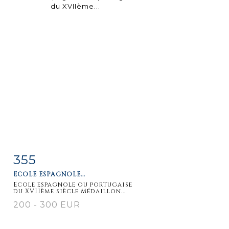
355
Fiche
Zoom
ECOLE ESPAGNOLE...
détaillée
Ecole espagnole ou portugaise
du XVIIème siècle Médaillon...
200 - 300 EUR