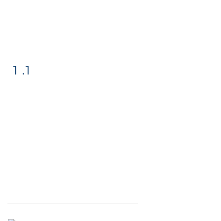
1 .1
Fiche
Zoom
détaillée