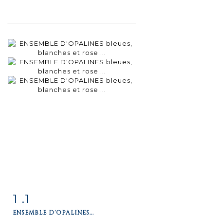
1 .1
Fiche
Zoom
ENSEMBLE D'OPALINES...
détaillée