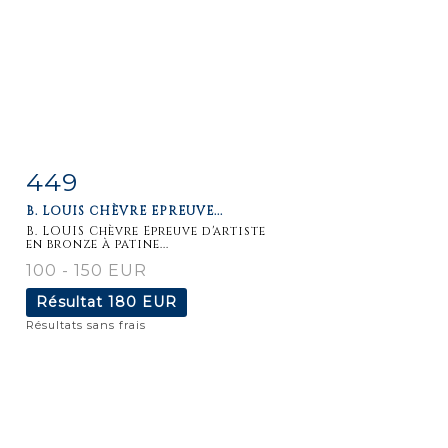
449
Fiche
Zoom
B. LOUIS CHÈVRE EPREUVE...
détaillée
B. LOUIS Chèvre Epreuve d'artiste
en bronze à patine...
100 - 150 EUR
Résultat
180 EUR
Résultats sans frais