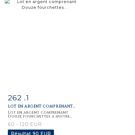
262 .1
Fiche
Zoom
LOT EN ARGENT COMPRENANT...
détaillée
Lot en argent comprenant
Douze fourchettes à huitre...
60 - 120 EUR
Résultat
90 EUR